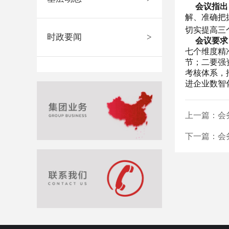
会议
指出
解、准确把
切实提高三
时政要闻
>
会议要求
七个维度精
节；二要强
考核体系，
进企业数智
上一篇：会
下一篇：会