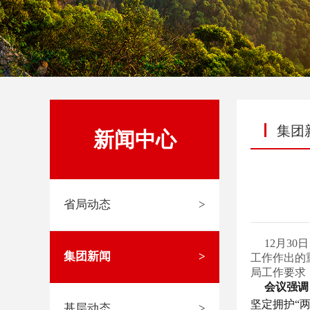
集团
新闻中心
省局动态
>
12月3
集团新闻
>
工作作出的
局工作要求
会议强调
坚定拥护“两
基层动态
>