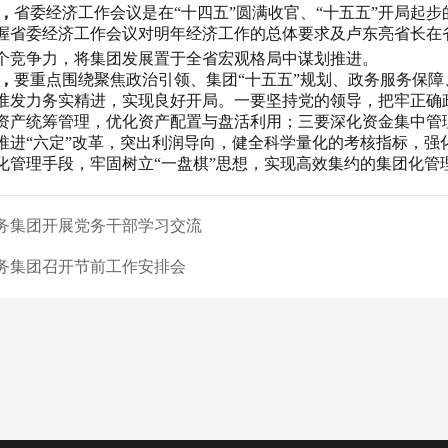
，
省委经济工作会议是在
“十四五”圆满收官、“十五五”开局起
握省委经济工作会议对明年经济工作的总体要求
及
卢东亮省长在
个竞争力，将集团发展置于全省宏观格局中谋划推进
。
，
要
重点围绕
聚焦政治引领
、
集团
“十五五”规划
、
政务服务保障
准发力
务实精进，实现良好开局
。
一要坚持党的领导，把牢正确
资产统筹管理，优化资产配置与盘活利用；
三要深化资金集中管
推进
“六定”改革，突出利润导向，健全科学量化的考核指标，强
化管理手段，
牢固树立
“一盘棋”思想，
实现高效集约的集团化管
务集团开展党务干部学习交流
务集团召开节前工作安排会