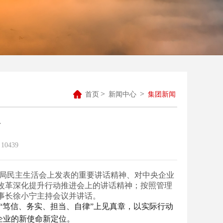
>
>
首页
新闻中心
集团新闻
会
0439
治局民主生活会上发表的重要讲话精神、对中央企业
改革深化提升行动推进会上的讲话精神；按照管理
董事长徐小宁主持会议并讲话。
“笃信、务实、担当、自律”上见真章，以实际行动
企业的新使命新定位
。